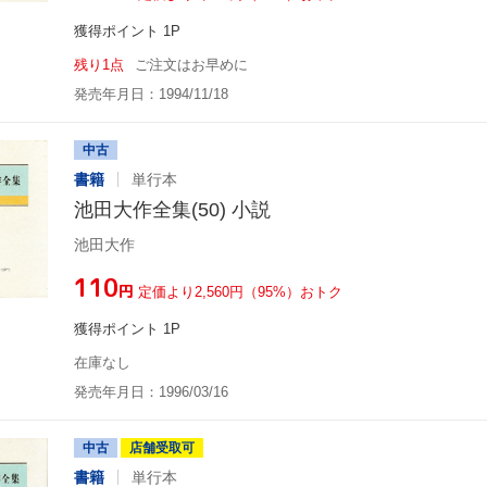
獲得ポイント 1P
残り1点
ご注文はお早めに
発売年月日：1994/11/18
中古
書籍
単行本
池田大作全集(50) 小説
池田大作
¥110
円
定価より2,560円（95%）おトク
獲得ポイント 1P
在庫なし
発売年月日：1996/03/16
中古
店舗受取可
書籍
単行本