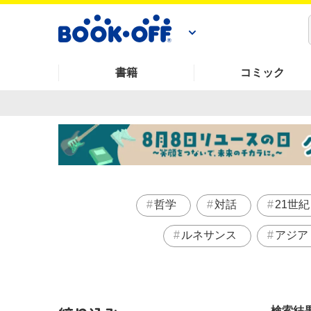
書籍
コミック
哲学
対話
21世紀
ルネサンス
アジア
検索結