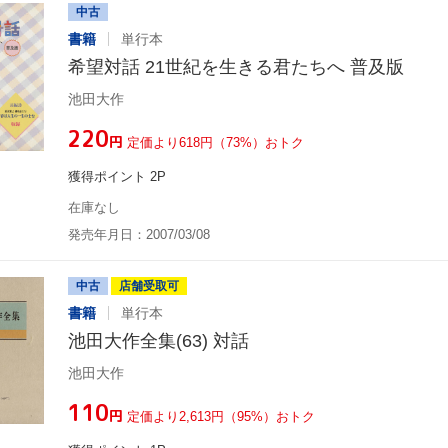
中古
書籍
単行本
希望対話 21世紀を生きる君たちへ 普及版
池田大作
¥220
円
定価より618円（73%）おトク
獲得ポイント 2P
在庫なし
発売年月日：2007/03/08
中古
店舗受取可
書籍
単行本
池田大作全集(63) 対話
池田大作
¥110
円
定価より2,613円（95%）おトク