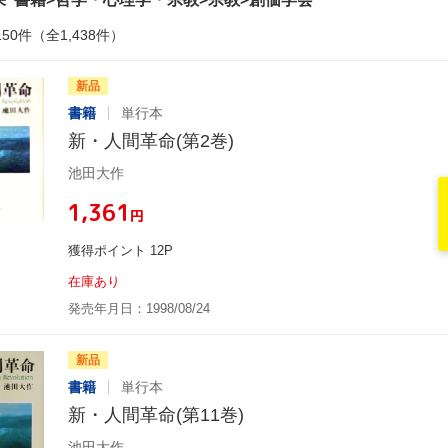
150件（全1,438件）
新品
書籍
単行本
新・人間革命(第2巻)
池田大作
¥1,361
円
獲得ポイント 12P
在庫あり
発売年月日：1998/08/24
新品
書籍
単行本
新・人間革命(第11巻)
池田大作