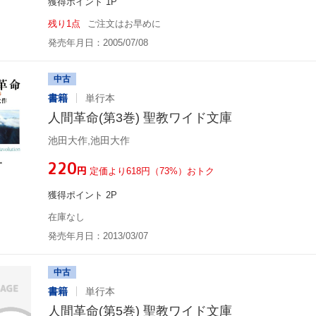
獲得ポイント 1P
残り1点
ご注文はお早めに
発売年月日：2005/07/08
中古
書籍
単行本
人間革命(第3巻) 聖教ワイド文庫
池田大作,池田大作
¥220
円
定価より618円（73%）おトク
獲得ポイント 2P
在庫なし
発売年月日：2013/03/07
中古
書籍
単行本
人間革命(第5巻) 聖教ワイド文庫