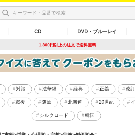
CD
DVD・ブルーレイ
1,800円以上の注文で
送料無料
対談
法華経
経典
正義
改
戦後
随筆
北海道
20世紀
シルクロード
韓国
果
書籍>哲学・心理学・宗教>宗教>創価学会