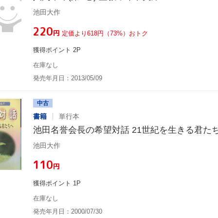
池田大作
¥220
円
定価より618円（73%）おトク
獲得ポイント 2P
在庫なし
発売年月日：2013/05/09
中古
書籍
単行本
池田名誉会長の希望対話 21世紀を生きる君た
池田大作
¥110
円
獲得ポイント 1P
在庫なし
発売年月日：2000/07/30