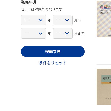
発売年月
セットは対象外となります
年
月〜
年
月まで
検索する
条件をリセット