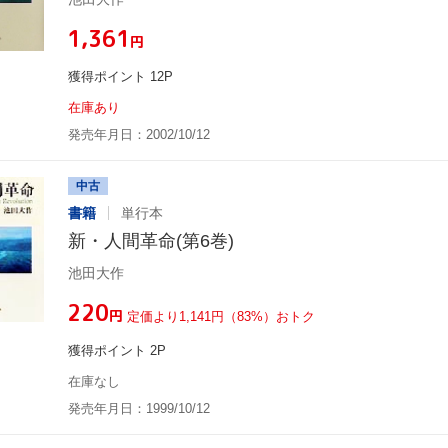
¥1,361
円
獲得ポイント 12P
在庫あり
発売年月日：2002/10/12
中古
書籍
単行本
新・人間革命(第6巻)
池田大作
¥220
円
定価より1,141円（83%）おトク
獲得ポイント 2P
在庫なし
発売年月日：1999/10/12