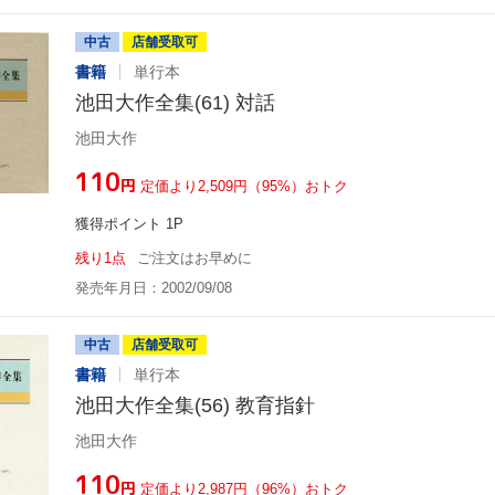
中古
店舗受取可
書籍
単行本
池田大作全集(61) 対話
池田大作
¥110
円
定価より2,509円（95%）おトク
獲得ポイント 1P
残り1点
ご注文はお早めに
発売年月日：2002/09/08
中古
店舗受取可
書籍
単行本
池田大作全集(56) 教育指針
池田大作
¥110
円
定価より2,987円（96%）おトク