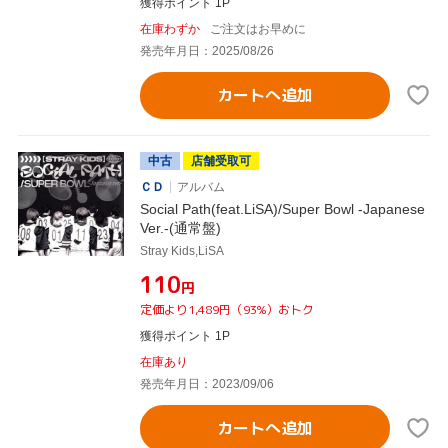
獲得ポイント 1P
在庫わずか
ご注文はお早めに
発売年月日：2025/08/26
カートへ追加
中古
店舗受取可
ＣＤ
アルバム
Social Path(feat.LiSA)/Super Bowl -Japanese
Ver.-(通常盤)
Stray Kids,LiSA
¥110
円
定価より1,489円（93%）おトク
獲得ポイント 1P
在庫あり
発売年月日：2023/09/06
カートへ追加