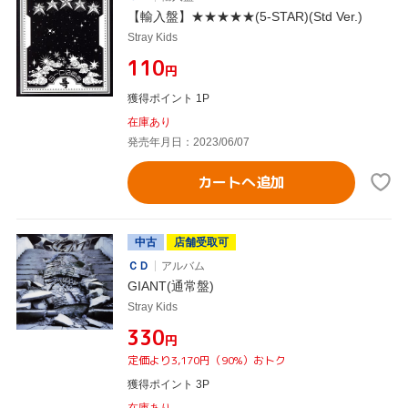
【輸入盤】★★★★★(5-STAR)(Std Ver.)
Stray Kids
¥110
円
獲得ポイント 1P
在庫あり
発売年月日：2023/06/07
カートへ追加
中古
店舗受取可
ＣＤ
アルバム
GIANT(通常盤)
Stray Kids
¥330
円
定価より3,170円（90%）おトク
獲得ポイント 3P
在庫あり