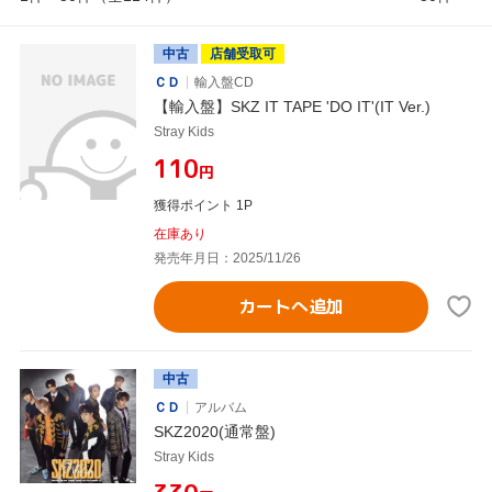
中古
店舗受取可
ＣＤ
輸入盤CD
【輸入盤】SKZ IT TAPE 'DO IT'(IT Ver.)
Stray Kids
¥110
円
獲得ポイント 1P
在庫あり
発売年月日：2025/11/26
カートへ追加
中古
ＣＤ
アルバム
SKZ2020(通常盤)
Stray Kids