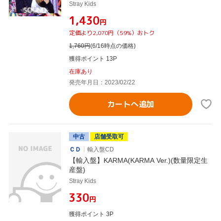
Stray Kids
¥1,430
円
定価より2,070円（59%）おトク
1,760
円
(6/16時点の価格)
獲得ポイント 13P
在庫あり
発売年月日：2023/02/22
カートへ追加
中古
店舗受取可
ＣＤ
輸入盤CD
【輸入盤】KARMA(KARMA Ver.)(数量限定生
産盤)
Stray Kids
¥330
円
獲得ポイント 3P