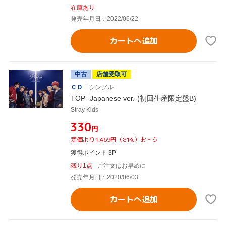
在庫あり
発売年月日：2022/06/22
カートへ追加
中古
店舗受取可
ＣＤ
シングル
TOP -Japanese ver.-(初回生産限定盤B)
Stray Kids
¥330
円
定価より1,469円（81%）おトク
獲得ポイント 3P
残り1点
ご注文はお早めに
発売年月日：2020/06/03
カートへ追加