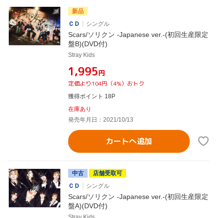
新品
ＣＤ
シングル
Scars/ソリクン -Japanese ver.-(初回生産限定
盤B)(DVD付)
Stray Kids
¥1,995
円
定価より104円（4%）おトク
獲得ポイント 18P
在庫あり
発売年月日：2021/10/13
カートへ追加
中古
店舗受取可
ＣＤ
シングル
Scars/ソリクン -Japanese ver.-(初回生産限定
盤A)(DVD付)
Stray Kids