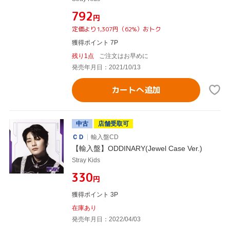
¥792
円
定価より1,307円（62%）おトク
獲得ポイント 7P
残り1点
ご注文はお早めに
発売年月日：2021/10/13
カートへ追加
中古
店舗受取可
ＣＤ
輸入盤CD
【輸入盤】ODDINARY(Jewel Case Ver.)
Stray Kids
¥330
円
獲得ポイント 3P
在庫あり
発売年月日：2022/04/03