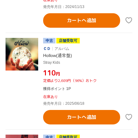
発売年月日：2024/11/13
カートへ追加
中古
店舗受取可
ＣＤ
アルバム
Hollow(通常盤)
Stray Kids
¥110
円
定価より2,689円（96%）おトク
獲得ポイント 1P
在庫あり
発売年月日：2025/06/18
カートへ追加
中古
店舗受取可