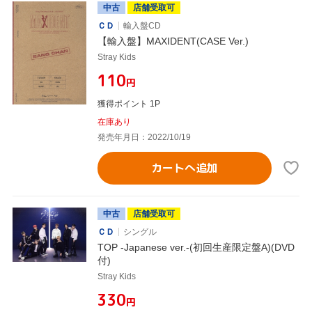
中古
店舗受取可
ＣＤ
輸入盤CD
【輸入盤】MAXIDENT(CASE Ver.)
Stray Kids
¥110
円
獲得ポイント 1P
在庫あり
発売年月日：2022/10/19
カートへ追加
中古
店舗受取可
ＣＤ
シングル
TOP -Japanese ver.-(初回生産限定盤A)(DVD
付)
Stray Kids
¥330
円