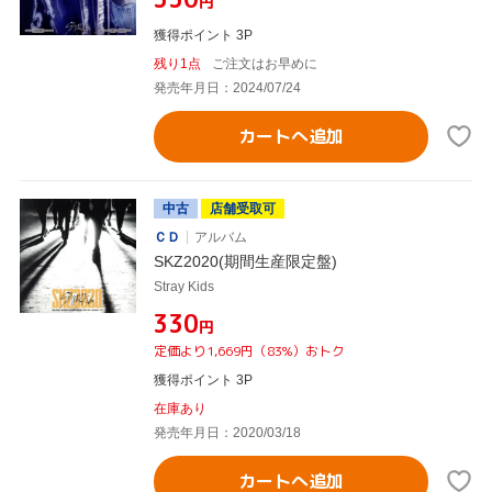
円
獲得ポイント 3P
残り1点
ご注文はお早めに
発売年月日：2024/07/24
カートへ追加
中古
店舗受取可
ＣＤ
アルバム
SKZ2020(期間生産限定盤)
Stray Kids
¥330
円
定価より1,669円（83%）おトク
獲得ポイント 3P
在庫あり
発売年月日：2020/03/18
カートへ追加