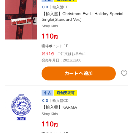
ＣＤ
輸入盤CD
【輸入盤】Christmas EveL: Holiday Special
Single(Standard Ver.)
Stray Kids
¥110
円
獲得ポイント 1P
残り1点
ご注文はお早めに
発売年月日：2021/12/06
カートへ追加
中古
店舗受取可
ＣＤ
輸入盤CD
【輸入盤】KARMA
Stray Kids
¥110
円