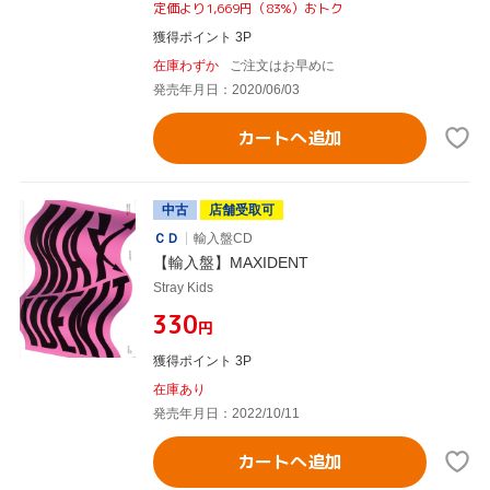
定価より1,669円（83%）おトク
獲得ポイント 3P
在庫わずか
ご注文はお早めに
発売年月日：2020/06/03
カートへ追加
中古
店舗受取可
ＣＤ
輸入盤CD
【輸入盤】MAXIDENT
Stray Kids
¥330
円
獲得ポイント 3P
在庫あり
発売年月日：2022/10/11
カートへ追加