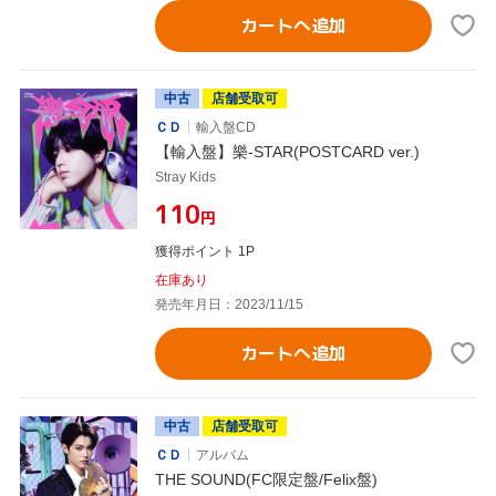
カートへ追加
中古
店舗受取可
ＣＤ
輸入盤CD
【輸入盤】樂-STAR(POSTCARD ver.)
Stray Kids
¥110
円
獲得ポイント 1P
在庫あり
発売年月日：2023/11/15
カートへ追加
中古
店舗受取可
ＣＤ
アルバム
THE SOUND(FC限定盤/Felix盤)