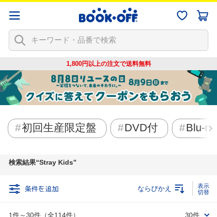
1,800円以上の注文で
送料無料
初回生産限定盤
DVD付
Blu-ra
検索結果
Stray Kids
条件を追加
ならびかえ
1件～30件（全114件）
30件