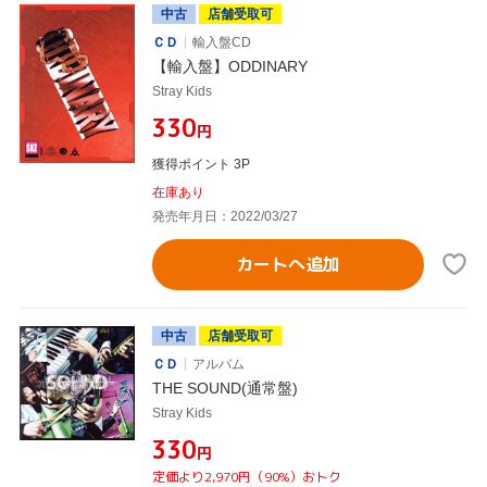
中古
店舗受取可
ＣＤ
輸入盤CD
【輸入盤】ODDINARY
Stray Kids
¥330
円
獲得ポイント 3P
在庫あり
発売年月日：2022/03/27
カートへ追加
中古
店舗受取可
ＣＤ
アルバム
THE SOUND(通常盤)
Stray Kids
¥330
円
定価より2,970円（90%）おトク