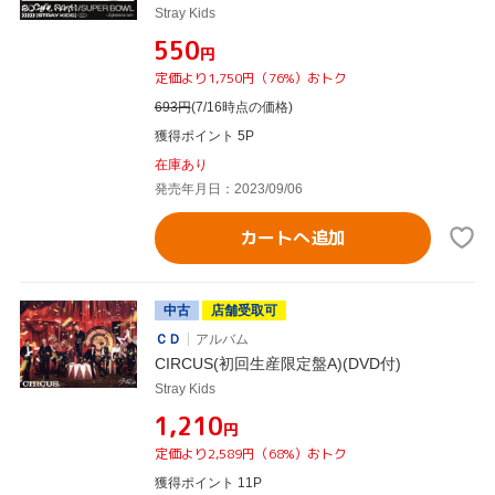
Stray Kids
¥550
円
定価より1,750円（76%）おトク
693
円
(7/16時点の価格)
獲得ポイント 5P
在庫あり
発売年月日：2023/09/06
カートへ追加
中古
店舗受取可
ＣＤ
アルバム
CIRCUS(初回生産限定盤A)(DVD付)
Stray Kids
¥1,210
円
定価より2,589円（68%）おトク
獲得ポイント 11P