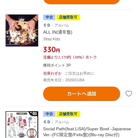
中古
店舗受取可
ＣＤ
アルバム
ALL IN(通常盤)
Stray Kids
¥330
円
定価より2,170円（86%）おトク
獲得ポイント 3P
在庫わずか
ご注文はお早めに
発売年月日：2020/11/04
カートへ追加
中古
店舗受取可
ＣＤ
アルバム
Social Path(feat.LiSA)/Super Bowl -Japanese
Ver.-(FC限定盤/Felix盤)(Blu-ray Disc付)