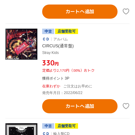
カートへ追加
中古
店舗受取可
ＣＤ
アルバム
CIRCUS(通常盤)
Stray Kids
¥330
円
定価より2,170円（86%）おトク
獲得ポイント 3P
在庫わずか
ご注文はお早めに
発売年月日：2022/06/22
カートへ追加
中古
店舗受取可
ＣＤ
輸入盤CD