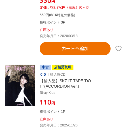
¥330
円
定価より3,170円（90%）おトク
550
円
(6/16時点の価格)
獲得ポイント 3P
在庫あり
発売年月日：2020/03/18
カートへ追加
中古
店舗受取可
ＣＤ
輸入盤CD
【輸入盤】SKZ IT TAPE 'DO
IT'(ACCORDION Ver.)
Stray Kids
¥110
円
獲得ポイント 1P
在庫あり
発売年月日：2025/11/26