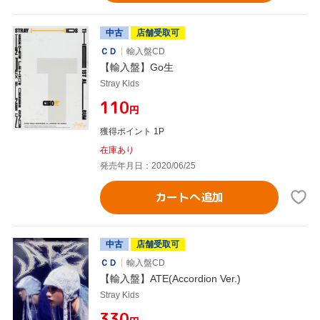
中古
店舗受取可
ＣＤ
輸入盤CD
【輸入盤】Go生
Stray Kids
¥110
円
獲得ポイント 1P
在庫あり
発売年月日：2020/06/25
カートへ追加
中古
店舗受取可
ＣＤ
輸入盤CD
【輸入盤】ATE(Accordion Ver.)
Stray Kids
¥330