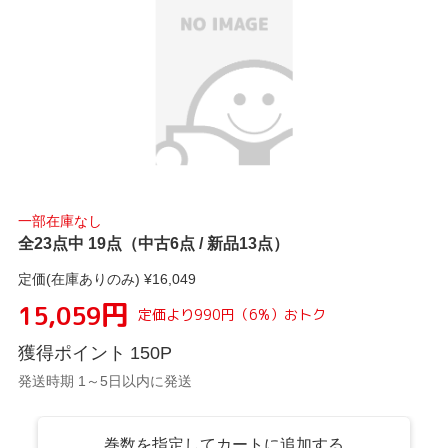
一部在庫なし
全23点中 19点（中古6点 / 新品13点）
定価(在庫ありのみ) ¥
16,049
円
15,059
定価より
990
円
（
6
%）
おトク
獲得ポイント
150
P
発送時期 1～5日以内に発送
巻数を指定してカートに追加する