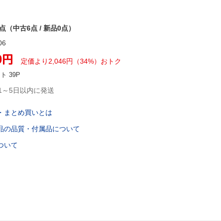
6点（中古6点 / 新品0点）
06
0
円
定価より
2,046
円
（
34
%）
おトク
ント
39
P
1～5日以内に発送
・まとめ買いとは
品の品質・付属品について
ついて