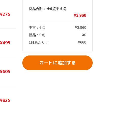
商品合計：全6点中
6
点
¥275
¥
3,960
中古：
6
点
¥
3,960
新品：
0
点
¥
0
¥495
1冊あたり：
¥
660
カートに追加する
¥605
¥825