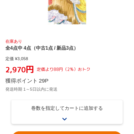
在庫あり
全4点中 4点（中古1点 / 新品3点）
定価 ¥
3,058
円
2,970
定価より
88
円
（
2
%）
おトク
獲得ポイント
29
P
発送時期 1～5日以内に発送
巻数を指定してカートに追加する