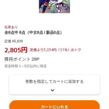
在庫あり
全8点中 8点（中古8点 / 新品0点）
定価 ¥
5,839
円
2,805
定価より
3,034
円
（
51
%）
おトク
獲得ポイント
28
P
発送時期 1～5日以内に発送
巻数を指定してカートに追加する
カートにいれる