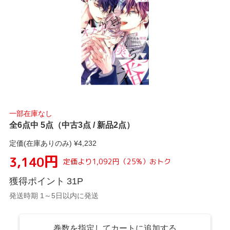
一部在庫なし
全6点中 5点（中古3点 / 新品2点）
定価(在庫ありのみ) ¥
4,232
円
3,140
定価より
1,092
円
（
25
%）
おトク
獲得ポイント
31
P
発送時期 1～5日以内に発送
巻数を指定してカートに追加する