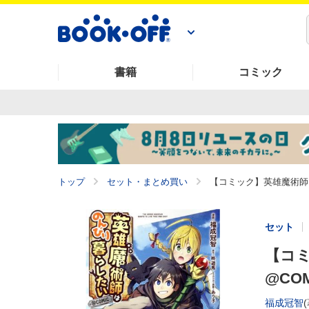
書籍
コミック
トップ
セット・まとめ買い
【コミック】英雄魔術師は
セット
【コ
@COM
福成冠智
(