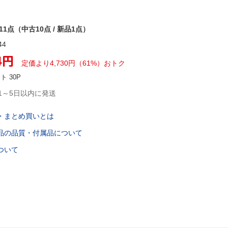
11点（中古10点 / 新品1点）
44
4
円
定価より
4,730
円
（
61
%）
おトク
ント
30
P
1～5日以内に発送
・まとめ買いとは
品の品質・付属品について
ついて