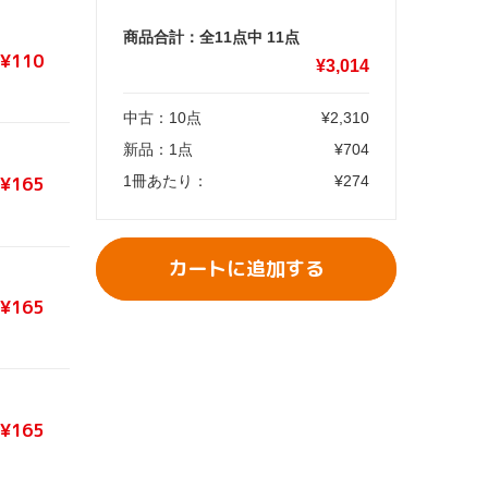
商品合計：全11点中
11
点
¥110
¥
3,014
中古：
10
点
¥
2,310
新品：
1
点
¥
704
1冊あたり：
¥
274
¥165
カートに追加する
¥165
¥165