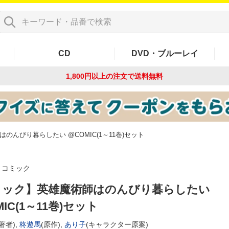
CD
DVD・ブルーレイ
1,800円以上の注文で
送料無料
のんびり暮らしたい @COMIC(1～11巻)セット
コミック
ミック】英雄魔術師はのんびり暮らしたい
IC(1～11巻)セット
著者),
柊遊馬
(原作),
あり子
(キャラクター原案)