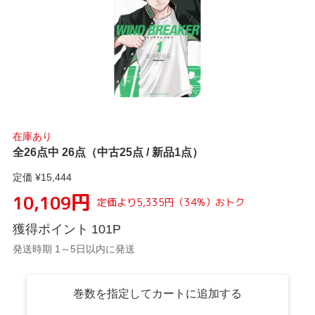
在庫あり
全26点中 26点（中古25点 / 新品1点）
定価 ¥
15,444
円
10,109
定価より
5,335
円
（
34
%）
おトク
獲得ポイント
101
P
発送時期 1～5日以内に発送
巻数を指定してカートに追加する