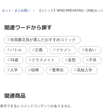
セット・まとめ買い
【コミック】WIND BREAKER(1～26巻)セット
関連ワードから探す
全国書店員が選んだおすすめコミック
バトル
正義
イケメン
出会い
34歳
クラスメイト
妄想
不良
入学
喧嘩
繁華街
高校入学
関連商品
表示できるレコメンドコンテンツがありません