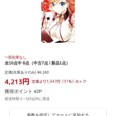
一部在庫なし
全10点中 8点（中古7点 / 新品1点）
定価(在庫ありのみ) ¥
6,160
円
4,213
定価より
1,947
円
（
31
%）
おトク
獲得ポイント
42
P
発送時期 1～5日以内に発送
巻数を指定してカートに追加する