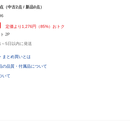
2点（中古2点 / 新品0点）
96
円
定価より
1,276
円
（
85
%）
おトク
ント
2
P
1～5日以内に発送
・まとめ買いとは
品の品質・付属品について
ついて