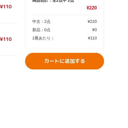
商品合計：全2点中
2
点
¥110
¥
220
中古：
2
点
¥
220
新品：
0
点
¥
0
1冊あたり：
¥
110
¥110
カートに追加する