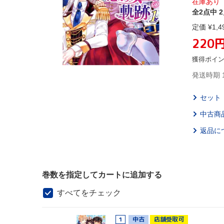
在庫あり
全2点中 
定価 ¥
1,4
220
獲得ポイ
発送時期 
セット
中古商
返品に
巻数を指定してカートに追加する
すべてをチェック
1
中古
店舗受取可