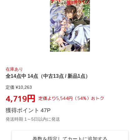
在庫あり
全14点中 14点（中古13点 / 新品1点）
定価 ¥
10,263
円
4,719
定価より
5,544
円
（
54
%）
おトク
獲得ポイント
47
P
発送時期 1～5日以内に発送
巻数を指定してカートに追加する