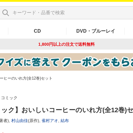
CD
DVD・ブルーレイ
1,800円以上の注文で
送料無料
ヒーのいれ方(全12巻)セット
コミック
ック】おいしいコーヒーのいれ方(全12巻)
著者),
村山由佳
(原作),
雀村アオ
,
結布