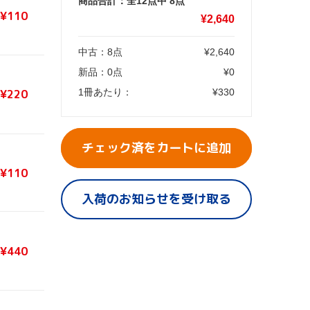
商品合計：全12点中
8
点
¥110
¥
2,640
中古：
8
点
¥
2,640
新品：
0
点
¥
0
1冊あたり：
¥
330
¥220
チェック済をカートに追加
¥110
入荷のお知らせを受け取る
¥440