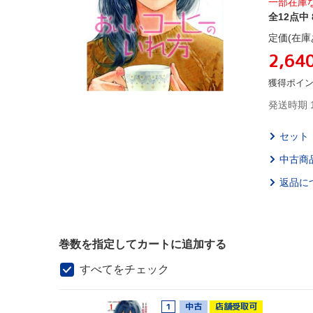
一部在庫
全12点中 
定価(在庫
2,64
獲得ポイ
発送時期 
セット
中古商
返品に
巻数を指定してカートに追加する
すべてをチェック
1
中古
店舗受取可