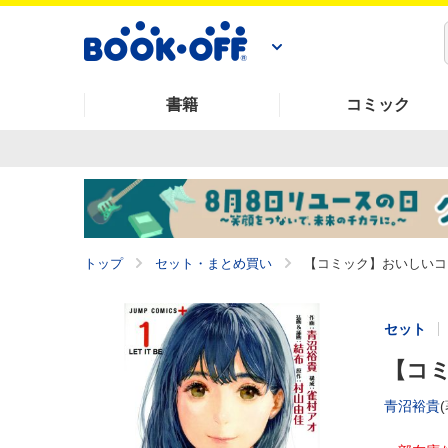
書籍
コミック
トップ
セット・まとめ買い
【コミック】おいしいコー
セット
【コミ
青沼裕貴
(