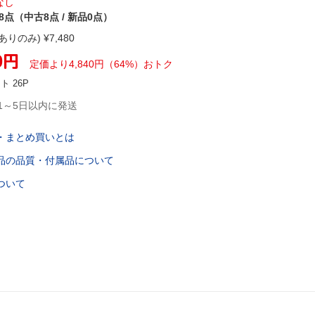
なし
8点（中古8点 / 新品0点）
ありのみ) ¥
7,480
0
円
定価より
4,840
円
（
64
%）
おトク
ント
26
P
1～5日以内に発送
・まとめ買いとは
品の品質・付属品について
ついて