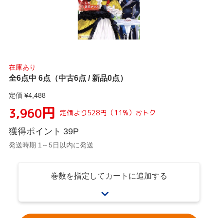
在庫あり
全6点中 6点（中古6点 / 新品0点）
定価 ¥
4,488
円
3,960
定価より
528
円
（
11
%）
おトク
獲得ポイント
39
P
発送時期 1～5日以内に発送
巻数を指定してカートに追加する