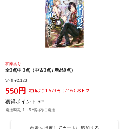
在庫あり
全3点中 3点（中古3点 / 新品0点）
定価 ¥
2,123
円
550
定価より
1,573
円
（
74
%）
おトク
獲得ポイント
5
P
発送時期 1～5日以内に発送
巻数を指定してカートに追加する