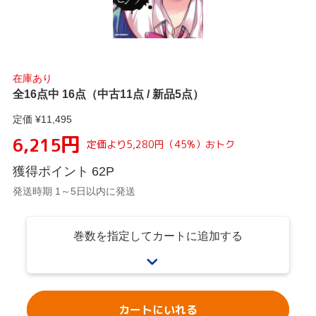
在庫あり
全16点中 16点（中古11点 / 新品5点）
定価 ¥
11,495
円
6,215
定価より
5,280
円
（
45
%）
おトク
獲得ポイント
62
P
発送時期 1～5日以内に発送
巻数を指定してカートに追加する
カートにいれる