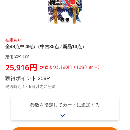
在庫あり
全49点中 49点（中古35点 / 新品14点）
定価 ¥
29,106
円
25,916
定価より
3,190
円
（
10
%）
おトク
獲得ポイント
259
P
発送時期 1～5日以内に発送
巻数を指定してカートに追加する