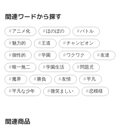
関連ワードから探す
アニメ化
ほのぼの
バトル
魅力的
王道
チャンピオン
個性的
学園
ワクワク
友達
唯一無二
学園生活
問題児
魔界
勝負
友情
平凡
平凡な少年
微笑ましい
恋模様
関連商品