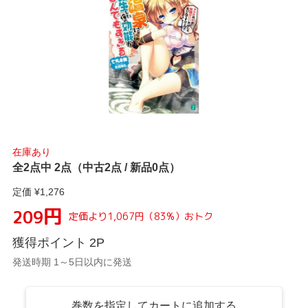
在庫あり
全2点中 2点（中古2点 / 新品0点）
定価 ¥
1,276
円
209
定価より
1,067
円
（
83
%）
おトク
獲得ポイント
2
P
発送時期 1～5日以内に発送
巻数を指定してカートに追加する