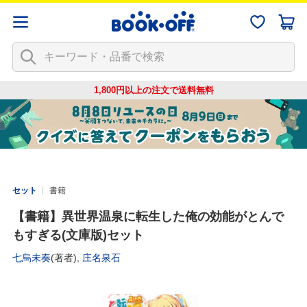
1,800円以上の注文で
送料無料
セット
書籍
【書籍】異世界温泉に転生した俺の効能がとんで
もすぎる(文庫版)セット
七烏未奏
(著者),
庄名泉石