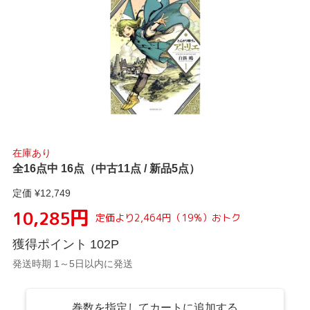
在庫あり
全16点中 16点（中古11点 / 新品5点）
定価 ¥
12,749
円
10,285
定価より
2,464
円
（
19
%）
おトク
獲得ポイント
102
P
発送時期 1～5日以内に発送
巻数を指定してカートに追加する