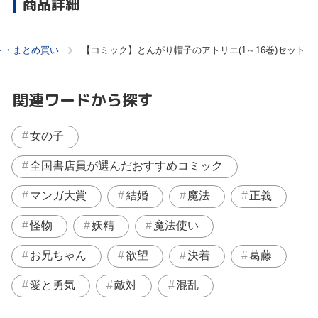
商品詳細
ト・まとめ買い
【コミック】とんがり帽子のアトリエ(1～16巻)セット
関連ワードから探す
女の子
全国書店員が選んだおすすめコミック
マンガ大賞
結婚
魔法
正義
怪物
妖精
魔法使い
お兄ちゃん
欲望
決着
葛藤
愛と勇気
敵対
混乱