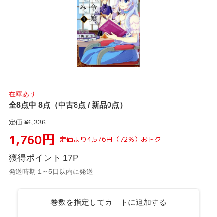
在庫あり
全8点中 8点（中古8点 / 新品0点）
定価 ¥
6,336
円
1,760
定価より
4,576
円
（
72
%）
おトク
獲得ポイント
17
P
発送時期 1～5日以内に発送
巻数を指定してカートに追加する