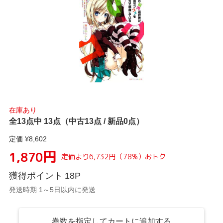
在庫あり
全13点中 13点（中古13点 / 新品0点）
定価 ¥
8,602
円
1,870
定価より
6,732
円
（
78
%）
おトク
獲得ポイント
18
P
発送時期 1～5日以内に発送
巻数を指定してカートに追加する