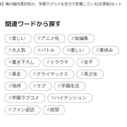
籍】俺の脳内選択肢が、学園ラブコメを全力で邪魔している(文庫版)セット
関連ワードから探す
楽しい
アニメ化
短編集
大人気
バトル
優しい
夏休み
書き下ろし
トラウマ
女子
暴走
クライマックス
美少女
地球
ラブ
学園生活
学園ラブコメ
ハイテンション
ファン必読
絶望