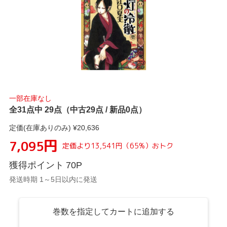
一部在庫なし
全31点中 29点（中古29点 / 新品0点）
定価(在庫ありのみ) ¥
20,636
円
7,095
定価より
13,541
円
（
65
%）
おトク
獲得ポイント
70
P
発送時期 1～5日以内に発送
巻数を指定してカートに追加する