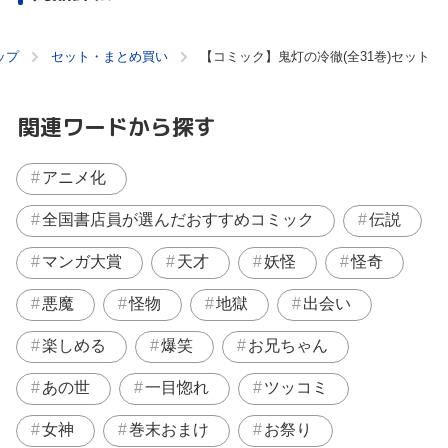
ップ
セット・まとめ買い
【コミック】鬼灯の冷徹(全31巻)セット
関連ワードから探す
アニメ化
全国書店員が選んだおすすめコミック
伝説
マンガ大賞
天才
妖怪
怪奇
悪魔
怪物
地獄
出会い
楽しめる
爆笑
お兄ちゃん
あの世
一目惚れ
ツッコミ
女神
巻末おまけ
お祭り