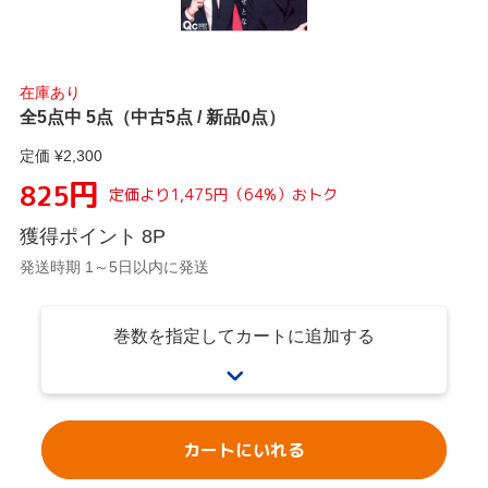
在庫あり
全5点中 5点（中古5点 / 新品0点）
定価 ¥
2,300
円
825
定価より
1,475
円
（
64
%）
おトク
獲得ポイント
8
P
発送時期 1～5日以内に発送
巻数を指定してカートに追加する
カートにいれる