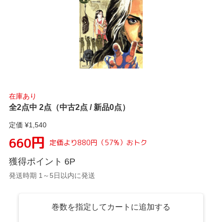
在庫あり
全2点中 2点（中古2点 / 新品0点）
定価 ¥
1,540
円
660
定価より
880
円
（
57
%）
おトク
獲得ポイント
6
P
発送時期 1～5日以内に発送
巻数を指定してカートに追加する