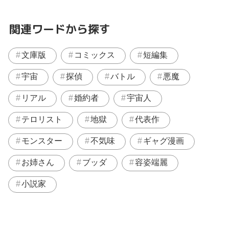
関連ワードから探す
文庫版
コミックス
短編集
宇宙
探偵
バトル
悪魔
リアル
婚約者
宇宙人
テロリスト
地獄
代表作
モンスター
不気味
ギャグ漫画
お姉さん
ブッダ
容姿端麗
小説家