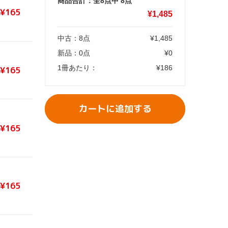
商品合計：全8点中
8
点
¥165
¥
1,485
中古：
8
点
¥
1,485
新品：
0
点
¥
0
1冊あたり：
¥
186
¥165
カートに追加する
¥165
¥165