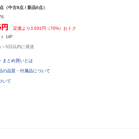
8点（中古8点 / 新品0点）
76
5
円
定価より
3,591
円
（
70
%）
おトク
ント
14
P
1～5日以内に発送
・まとめ買いとは
品の品質・付属品について
ついて