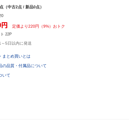
2点（中古2点 / 新品0点）
20
0
円
定価より
220
円
（
9
%）
おトク
ント
22
P
1～5日以内に発送
・まとめ買いとは
品の品質・付属品について
ついて