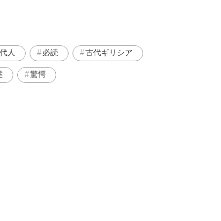
代人
必読
古代ギリシア
述
驚愕