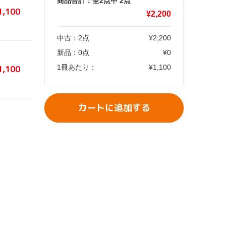
商品合計：全2点中
2
点
1,100
¥
2,200
中古：
2
点
¥
2,200
新品：
0
点
¥
0
1冊あたり：
¥
1,100
1,100
カートに追加する