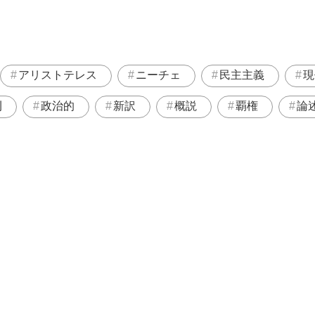
アリストテレス
ニーチェ
民主主義
現
刊
政治的
新訳
概説
覇権
論