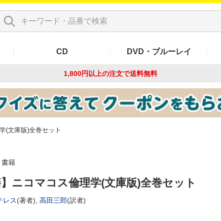
CD
DVD・ブルーレイ
1,800円以上の注文で
送料無料
学(文庫版)全巻セット
書籍
】ニコマコス倫理学(文庫版)全巻セット
テレス
(著者),
高田三郎
(訳者)