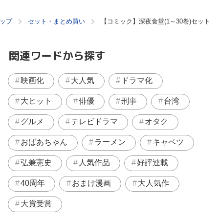
ップ
セット・まとめ買い
【コミック】深夜食堂(1～30巻)セット
関連ワードから探す
映画化
大人気
ドラマ化
大ヒット
俳優
刑事
台湾
グルメ
テレビドラマ
オタク
おばあちゃん
ラーメン
キャベツ
弘兼憲史
人気作品
好評連載
40周年
おまけ漫画
大人気作
大賞受賞