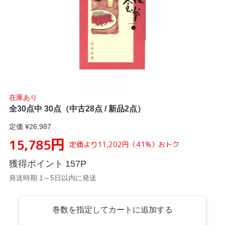
在庫あり
全30点中 30点（中古28点 / 新品2点）
定価 ¥
26,987
円
15,785
定価より
11,202
円
（
41
%）
おトク
獲得ポイント
157
P
発送時期 1～5日以内に発送
巻数を指定してカートに追加する