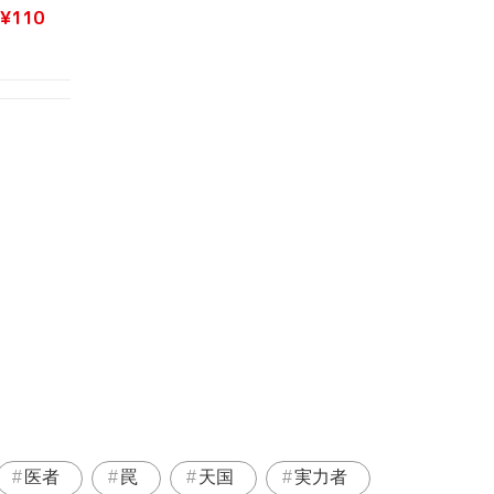
¥110
医者
罠
天国
実力者