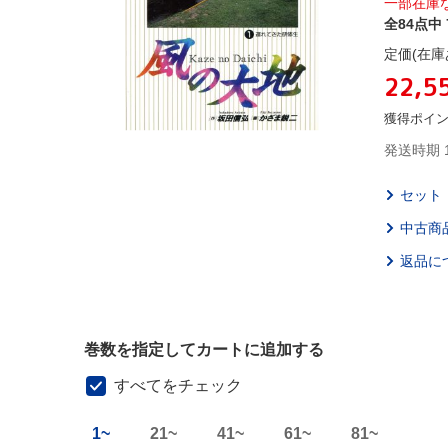
一部在庫
全84点中 
定価(在庫
22,5
獲得ポイ
発送時期 
セット
中古商
返品に
巻数を指定してカートに追加する
すべてをチェック
1~
21~
41~
61~
81~