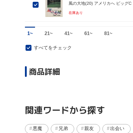
風の大地(20) アメリカへ ビッグC
在庫あり
1~
21~
41~
61~
81~
すべてをチェック
商品詳細
関連ワードから探す
悪魔
兄弟
親友
出会い