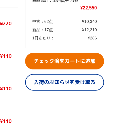
商品合計：全84点中
79
点
¥
22,550
中古：
62
点
¥
10,340
¥220
新品：
17
点
¥
12,210
1冊あたり：
¥
286
¥110
チェック済をカートに追加
入荷のお知らせを受け取る
¥110
¥110