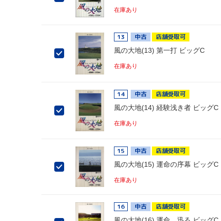
在庫あり
13
中古
店舗受取可
風の大地(13) 第一打 ビッグC
在庫あり
14
中古
店舗受取可
風の大地(14) 経験浅き者 ビッグC
在庫あり
15
中古
店舗受取可
風の大地(15) 運命の序幕 ビッグC
在庫あり
16
中古
店舗受取可
風の大地(16) 運命、迅る ビッグC