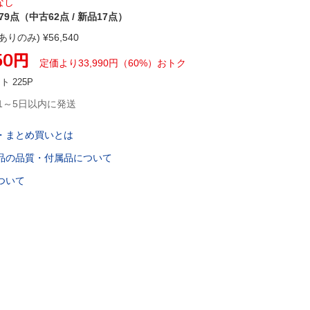
なし
79点（中古62点 / 新品17点）
ありのみ) ¥
56,540
50
円
定価より
33,990
円
（
60
%）
おトク
ント
225
P
1～5日以内に発送
・まとめ買いとは
品の品質・付属品について
ついて