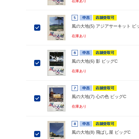
在庫あり
5
中古
店舗受取可
風の大地(5) アジアサーキット ビ
在庫あり
6
中古
店舗受取可
風の大地(6) 影 ビッグC
在庫あり
7
中古
店舗受取可
風の大地(7) 心の色 ビッグC
在庫あり
8
中古
店舗受取可
風の大地(8) 飛ばし屋 ビッグC