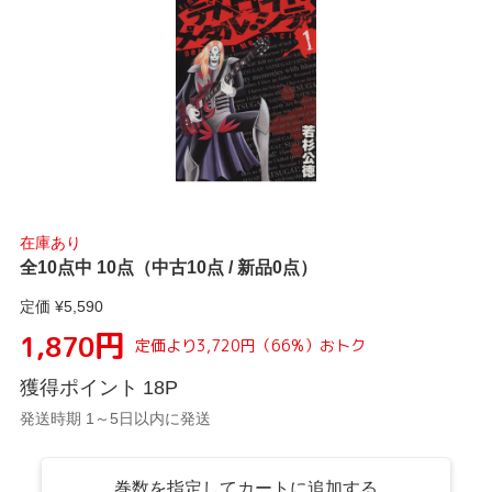
在庫あり
全10点中 10点（中古10点 / 新品0点）
定価 ¥
5,590
円
1,870
定価より
3,720
円
（
66
%）
おトク
獲得ポイント
18
P
発送時期 1～5日以内に発送
巻数を指定してカートに追加する