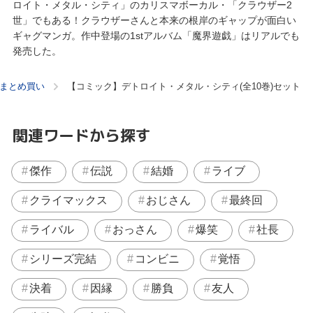
ロイト・メタル・シティ」のカリスマボーカル・「クラウザー2
世」でもある！クラウザーさんと本来の根岸のギャップが面白い
ギャグマンガ。作中登場の1stアルバム「魔界遊戯」はリアルでも
発売した。
まとめ買い
【コミック】デトロイト・メタル・シティ(全10巻)セット
関連ワードから探す
傑作
伝説
結婚
ライブ
クライマックス
おじさん
最終回
ライバル
おっさん
爆笑
社長
シリーズ完結
コンビニ
覚悟
決着
因縁
勝負
友人