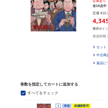
在庫あり
全19点中 
定価 ¥
10,
4,34
獲得ポイ
発送時期 
セット
中古商
返品に
巻数を指定してカートに追加する
すべてをチェック
1
中古
店舗受取可