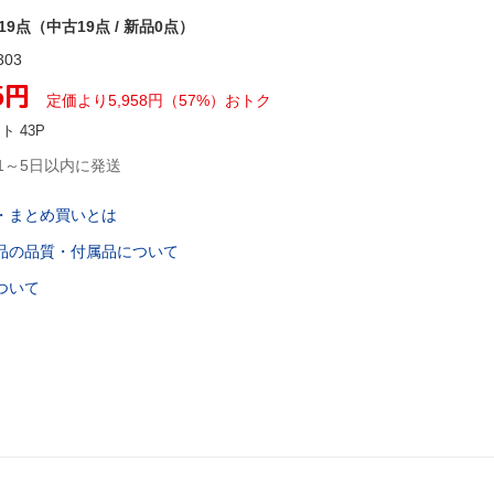
19点（中古19点 / 新品0点）
303
5
円
定価より
5,958
円
（
57
%）
おトク
ント
43
P
1～5日以内に発送
・まとめ買いとは
品の品質・付属品について
ついて