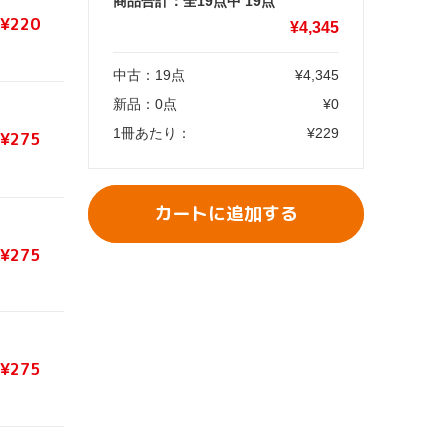
商品合計：全19点中
19
点
¥220
¥
4,345
中古：
19
点
¥
4,345
新品：
0
点
¥
0
1冊あたり：
¥
229
¥275
カートに追加する
¥275
¥275