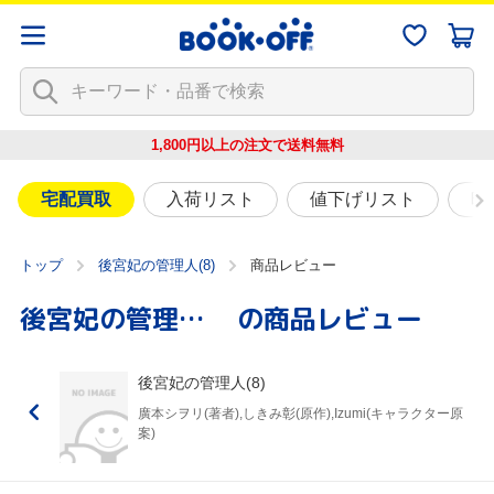
1,800円以上の注文で
送料無料
宅配買取
入荷リスト
値下げリスト
映
トップ
後宮妃の管理人(8)
商品レビュー
後宮妃の管理人(8)
の商品レビュー
後宮妃の管理人(8)
廣本シヲリ(著者),しきみ彰(原作),Izumi(キャラクター原
案)