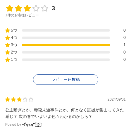
3
1件のお客様レビュー
5つ
0
4つ
0
3つ
1
2つ
0
1つ
0
レビューを投稿
2024/09/01
公主騒ぎとか、毒殺未遂事件とか、何となく証拠が集まってきた
感じ？ 次の巻でいよいよ色々わかるのかしら？
Posted by