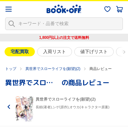
1,800円以上の注文で
送料無料
宅配買取
入荷リスト
値下げリスト
映
トップ
異世界でスローライフを(願望)(2)
商品レビュー
異世界でスローライフを(願望)(2)
の商品レビュー
異世界でスローライフを(願望)(2)
長頼(著者),シゲ(原作),オウカ(キャラクター原案)