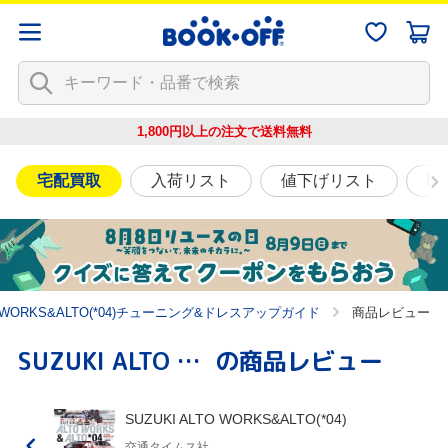
1,800円以上の注文で
送料無料
宅配買取
入荷リスト
値下げリスト
映
TO WORKS&ALTO(*04)チューニング&ドレスアップガイド
商品レビュー
SUZUKI ALTO WORKS&ALTO(*04)
の商品レビュー
SUZUKI ALTO WORKS&ALTO(*04)
交通タイムス社