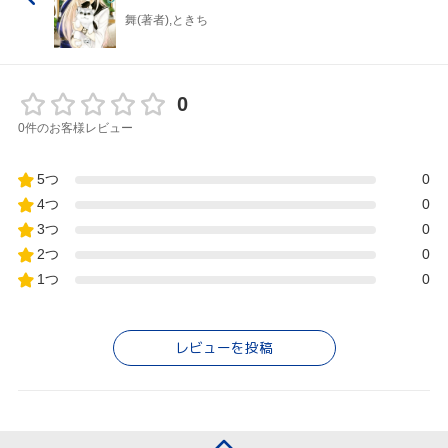
舞(著者),ときち
0
0件のお客様レビュー
5つ
0
4つ
0
3つ
0
2つ
0
1つ
0
レビューを投稿