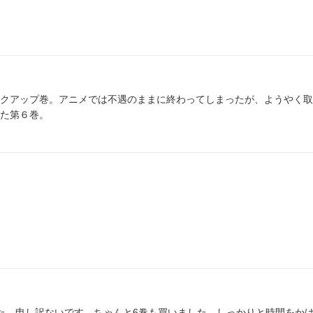
クアップ巻。アニメでは不遇のままに終わってしまったが、ようやく取
た第６巻。
た。申し訳ないです。ちゃんと6巻も買いました。しっかりと時間をか