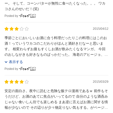
ー。 そして、コーンバターが無性に食べたくなった。。。 ワカ
コさんのせいだ！(笑)
Posted by
2015/04/12
季節ごとにおいしいお酒に合う料理だったりこの料理にはこのお
酒！っていうワカコのこだわりがほんと酒好きだなーと思いま
す。 相変わらずお腹もすくしお酒が飲みたくなるマンガ。 今回
のおしながきも好きなものばっかだった。 海老のアヒージョ、鶏
皮ポン酢、もつ煮込み、レバーパテ、キンメの煮付...
表示する
Posted by
2015/03/29
安定の面白さ。夜中に読むと危険な飯テロ漫画であるｗ 前作もそ
うだけど、お酒のあてに焦点がいってるので 自分のような酒呑み
じゃない食いしん坊でも楽しめる まあ逆に言えばお酒に関する情
報が少ないので その辺りが少々物足りない気もする。がページ数
を考えれば仕方がないか。 主人公にならっ...