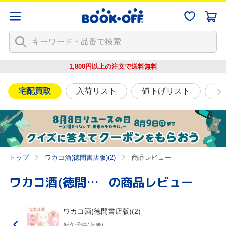
1,800円以上の注文で
送料無料
宅配買取
入荷リスト
値下げリスト
映
トップ
ワカコ酒(徳間書店版)(2)
商品レビュー
ワカコ酒(徳間書店版)(2)
の商品レビュー
ワカコ酒(徳間書店版)(2)
新久千映(著者)