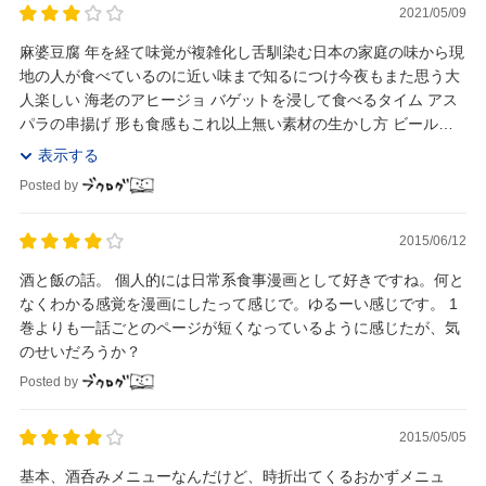
2021/05/09
麻婆豆腐 年を経て味覚が複雑化し舌馴染む日本の家庭の味から現
地の人が食べているのに近い味まで知るにつけ今夜もまた思う大
人楽しい 海老のアヒージョ バゲットを浸して食べるタイム アス
パラの串揚げ 形も食感もこれ以上無い素材の生かし方 ビールに
合う揚げ物ながら「野菜をまるごと食べるわ...
表示する
Posted by
2015/06/12
酒と飯の話。 個人的には日常系食事漫画として好きですね。何と
なくわかる感覚を漫画にしたって感じで。ゆるーい感じです。 1
巻よりも一話ごとのページが短くなっているように感じたが、気
のせいだろうか？
Posted by
2015/05/05
基本、酒呑みメニューなんだけど、時折出てくるおかずメニュ