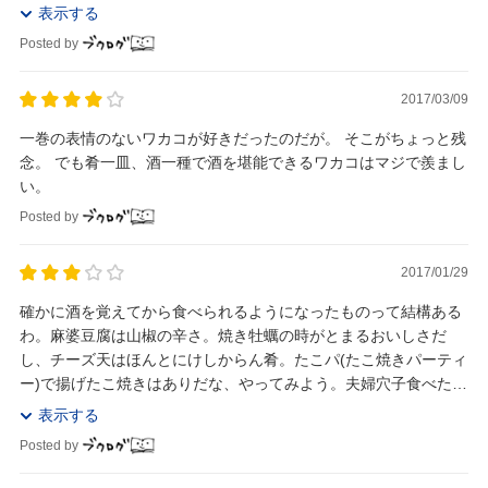
満たしてくれるお店は数少ない。 そ...
表示する
Posted by
2017/03/09
一巻の表情のないワカコが好きだったのだが。 そこがちょっと残
念。 でも肴一皿、酒一種で酒を堪能できるワカコはマジで羨まし
い。
Posted by
2017/01/29
確かに酒を覚えてから食べられるようになったものって結構ある
わ。麻婆豆腐は山椒の辛さ。焼き牡蠣の時がとまるおいしさだ
し、チーズ天はほんとにけしからん肴。たこパ(たこ焼きパーティ
ー)で揚げたこ焼きはありだな、やってみよう。夫婦穴子食べたか
ったのに、売り切れてたんよね。次に広島行った時...
表示する
Posted by