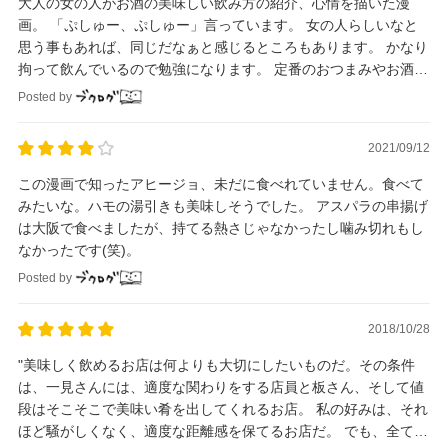
大人の女の人がお酒の美味しい飲み方の紹介、心情を描いた漫
画。 「ぷしゅー、ぷしゅー」言っています。 女の人らしいなと
思う事もあれば、同じだなぁと感じるところもあります。 かなり
拘って飲んでいるので勉強になります。 定番のおつまみやお酒で
も拘ればもっと美味しく楽しめると感じました。
Posted by
2021/09/12
この漫画で知ったアヒージョ、未だに食べれていません。食べて
みたいな。ハモの湯引きも美味しそうでした。 アスパラの串揚げ
は大阪で食べましたが、持てる熱さじゃなかったし噛み切れもし
なかったです(笑)。
Posted by
2018/10/28
"美味しく飲めるお店は何よりも大切にしたいものだ。その条件
は、一見さんには、適度な関わりをする店員と板さん、そして値
段はそこそこで美味い肴を出してくれるお店。 私の好みは、それ
ほど騒がしくなく、適度な距離感を保てるお店だ。 でも、全てを