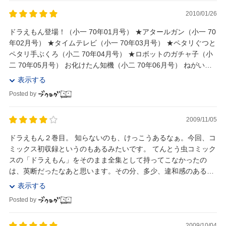
2010/01/26
ドラえもん登場！（小一 70年01月号） ★アタールガン（小一 70
年02月号） ★タイムテレビ（小一 70年03月号） ★ペタリぐつと
ペタリ手ぶくろ（小二 70年04月号） ★ロボットのガチャ子（小
二 70年05月号） お化けたん知機（小二 70年06月号） ねがい星
（小二 7...
表示する
Posted by
2009/11/05
ドラえもん２巻目。 知らないのも、けっこうあるなぁ。今回、コ
ミックス初収録というのもあるみたいです。 てんとう虫コミック
スの「ドラえもん」をそのまま全集として持ってこなかったの
は、英断だったなあと思います。その分、多少、違和感のあると
ころもあったりするのですが。*1 ドラミち...
表示する
Posted by
2009/10/04