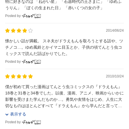
特に好きなのは 「ねがい星」 「石器時代の王さまに」 「ゆめふ
うりん」 「ぼくの生まれた日」 「赤いくつの女の子」
Posted by
2014/06/24
懐かしい話が満載。 スネ夫がドラえもんを取ろうとする話や、ツ
チノコ…。ゆめ風鈴とかイマニ目玉とか、子供の頃てんとう虫コ
ミックスで読んだ話ばかりでした。
Posted by
2010/10/24
僕が初めて買った漫画はてんとう虫コミックスの『ドラえもん』
18巻と31巻と34巻でした。以後、漫画、アニメ、映画からいかに
影響を受けまた学んだものか…。勇気や友情をはじめ、人生に大
切なものはほとんどすべて『ドラえもん』から学んだと言って過
言ではありません。 しずかちゃんのお父...
表示する
Posted by