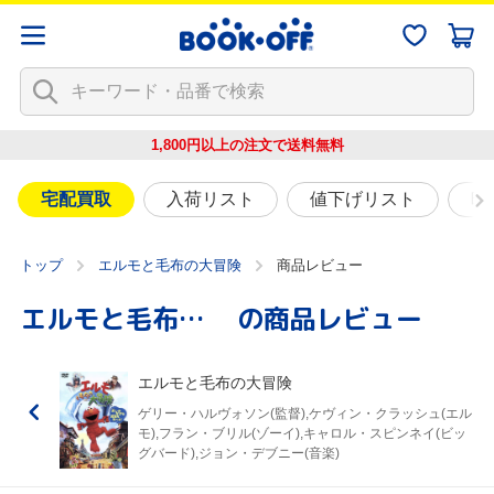
1,800円以上の注文で
送料無料
宅配買取
入荷リスト
値下げリスト
映
トップ
エルモと毛布の大冒険
商品レビュー
エルモと毛布の大冒険
の商品レビュー
エルモと毛布の大冒険
ゲリー・ハルヴォソン(監督),ケヴィン・クラッシュ(エル
モ),フラン・ブリル(ゾーイ),キャロル・スピンネイ(ビッ
グバード),ジョン・デブニー(音楽)