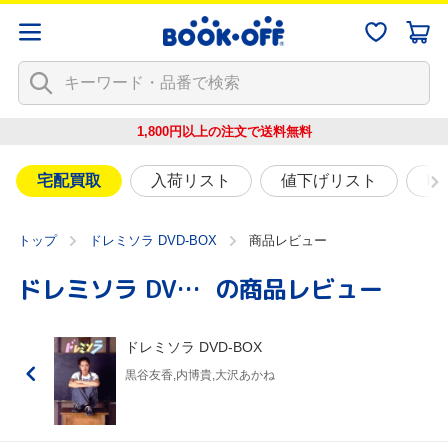
1,800円以上の注文で
送料無料
宅配買取
入荷リスト
値下げリスト
映
トップ
ドレミソラ DVD-BOX
商品レビュー
ドレミソラ DVD-BOX
の商品レビュー
ドレミソラ DVD-BOX
黒谷友香,内博貴,大沢あかね