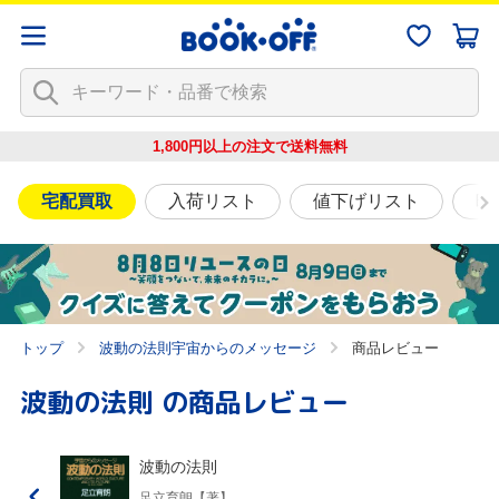
1,800円以上の注文で
送料無料
宅配買取
入荷リスト
値下げリスト
映
トップ
波動の法則宇宙からのメッセージ
商品レビュー
波動の法則
の商品レビュー
波動の法則
足立育朗【著】