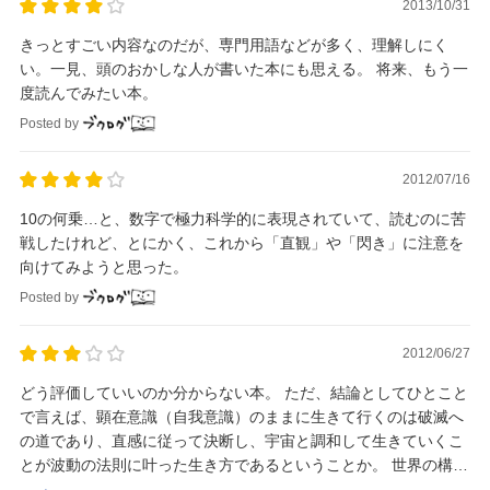
2013/10/31
きっとすごい内容なのだが、専門用語などが多く、理解しにく
い。一見、頭のおかしな人が書いた本にも思える。 将来、もう一
度読んでみたい本。
Posted by
2012/07/16
10の何乗…と、数字で極力科学的に表現されていて、読むのに苦
戦したけれど、とにかく、これから「直観」や「閃き」に注意を
向けてみようと思った。
Posted by
2012/06/27
どう評価していいのか分からない本。 ただ、結論としてひとこと
で言えば、顕在意識（自我意識）のままに生きて行くのは破滅へ
の道であり、直感に従って決断し、宇宙と調和して生きていくこ
とが波動の法則に叶った生き方であるということか。 世界の構造
を独自の理論で説明しているが、その根拠とな...