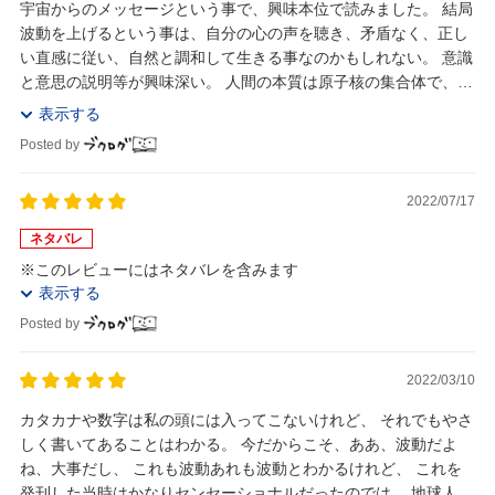
宇宙からのメッセージという事で、興味本位で読みました。 結局
波動を上げるという事は、自分の心の声を聴き、矛盾なく、正し
い直感に従い、自然と調和して生きる事なのかもしれない。 意識
と意思の説明等が興味深い。 人間の本質は原子核の集合体で、ス
タディによって宇宙の調和に帰る、、、 とい...
表示する
Posted by
2022/07/17
ネタバレ
※このレビューにはネタバレを含みます
表示する
Posted by
2022/03/10
カタカナや数字は私の頭には入ってこないけれど、 それでもやさ
しく書いてあることはわかる。 今だからこそ、ああ、波動だよ
ね、大事だし、 これも波動あれも波動とわかるけれど、 これを
発刊した当時はかなりセンセーショナルだったのでは。 地球人の