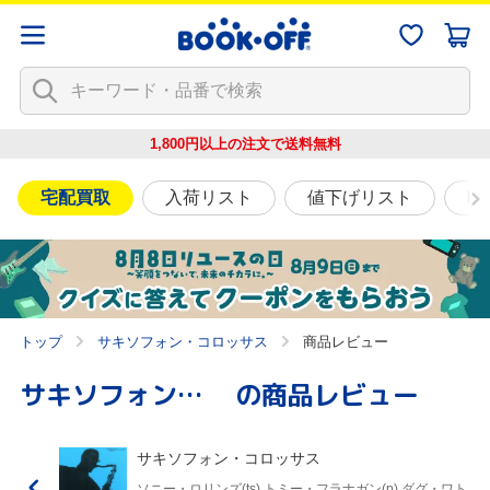
1,800円以上の注文で
送料無料
宅配買取
入荷リスト
値下げリスト
映
トップ
サキソフォン・コロッサス
商品レビュー
サキソフォン・コロッサス
の商品レビュー
サキソフォン・コロッサス
ソニー・ロリンズ(ts),トミー・フラナガン(p),ダグ・ワト