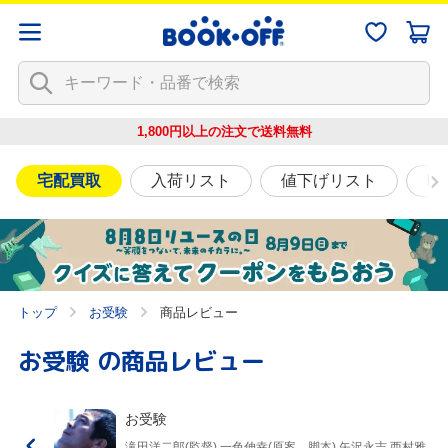
1,800円以上の注文で
送料無料
宅配買取
入荷リスト
値下げリスト
映
トップ
お受験
商品レビュー
お受験
の商品レビュー
お受験
滝田洋二郎(監督),一色伸幸(原案、脚本),矢沢永吉,西村雅