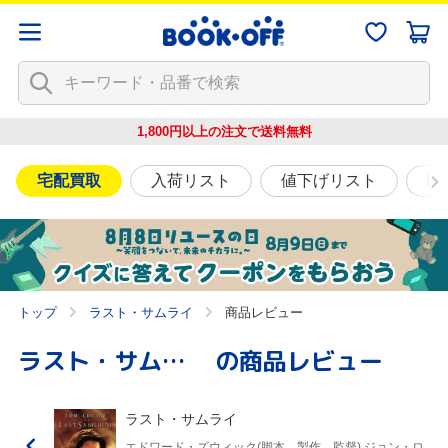
1,800円以上の注文で
送料無料
宅配買取
入荷リスト
値下げリスト
映
トップ
ラスト・サムライ
商品レビュー
ラスト・サムライ
の商品レビュー
ラスト・サムライ
エドワード・ズウィック(脚本、製作、監督),ジョン・ロ