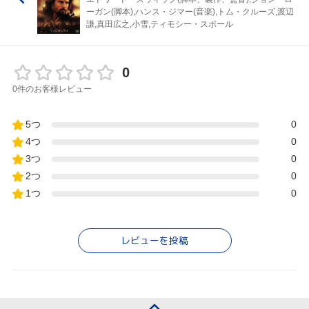
ーガン(脚本),ハンス・ジマー(音楽),トム・クルーズ,渡辺
謙,真田広之,小雪,ティモシー・スポール
0
0件のお客様レビュー
5つ
0
4つ
0
3つ
0
2つ
0
1つ
0
レビューを投稿