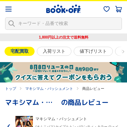
1,800円以上の注文で
送料無料
宅配買取
入荷リスト
値下げリスト
映
トップ
マキシマム・バッシュメント
商品レビュー
マキシマム・バッシュメント
の商品レビュー
マキシマム・バッシュメント
(オムニバス),ケイプルトン,バウンティ・キラー,ウェイ