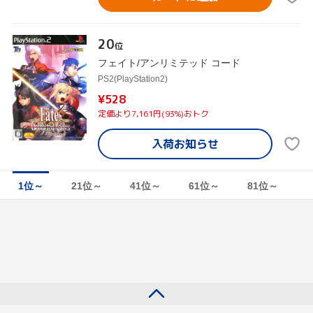
20
位
フェイト/アンリミテッド コード
PS2(PlayStation2)
¥528
定価より7,161円(93%)おトク
入荷お知らせ
1位～
21位～
41位～
61位～
81位～