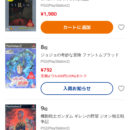
PS2(PlayStation2)
¥1,980
カートに追加
8
位
ジョジョの奇妙な冒険 ファントムブラッド
PS2(PlayStation2)
¥792
定価より6,688円(89%)おトク
入荷お知らせ
9
位
機動戦士ガンダム ギレンの野望 ジオン独立戦
争記
PS2(PlayStation2)