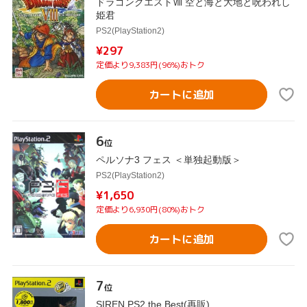
ドラゴンクエストⅧ 空と海と大地と呪われし
姫君
PS2(PlayStation2)
¥297
定価より9,383円(96%)おトク
カートに追加
6
位
ペルソナ3 フェス ＜単独起動版＞
PS2(PlayStation2)
¥1,650
定価より6,930円(80%)おトク
カートに追加
7
位
SIREN PS2 the Best(再販)