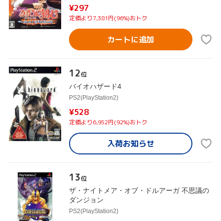
¥297
定価より7,381円(96%)おトク
カートに追加
12
位
バイオハザード4
PS2(PlayStation2)
¥528
定価より6,952円(92%)おトク
入荷お知らせ
13
位
ザ・ナイトメア・オブ・ドルアーガ 不思議の
ダンジョン
PS2(PlayStation2)