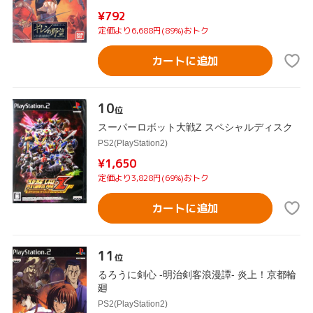
¥792
定価より6,688円(89%)おトク
カートに追加
10
位
スーパーロボット大戦Z スペシャルディスク
PS2(PlayStation2)
¥1,650
定価より3,828円(69%)おトク
カートに追加
11
位
るろうに剣心 -明治剣客浪漫譚- 炎上！京都輪
廻
PS2(PlayStation2)