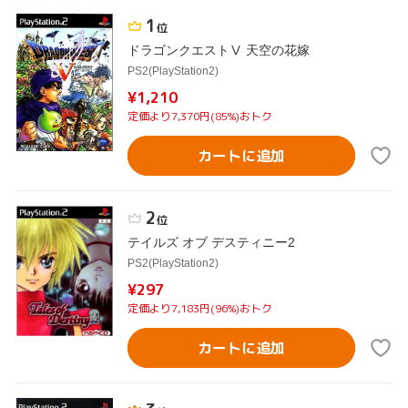
1
位
ドラゴンクエストⅤ 天空の花嫁
PS2(PlayStation2)
¥1,210
定価より7,370円(85%)おトク
カートに追加
2
位
テイルズ オブ デスティニー2
PS2(PlayStation2)
¥297
定価より7,183円(96%)おトク
カートに追加