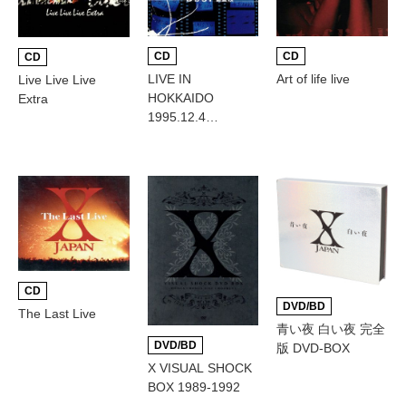
CD
CD
CD
LIVE IN
Art of life live
Live Live Live
HOKKAIDO
Extra
1995.12.4
BOOTLEG
CD
DVD/BD
The Last Live
青い夜 白い夜 完全
DVD/BD
版 DVD-BOX
X VISUAL SHOCK
BOX 1989-1992