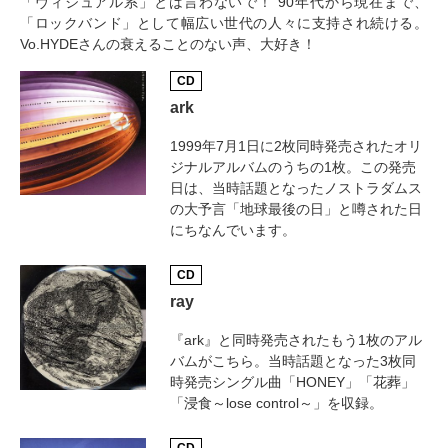
「ヴィジュアル系」とは言わないで！ 90年代から現在まで、
「ロックバンド」として幅広い世代の人々に支持され続ける。
Vo.HYDEさんの衰えることのない声、大好き！
CD
ark
1999年7月1日に2枚同時発売されたオリ
ジナルアルバムのうちの1枚。この発売
日は、当時話題となったノストラダムス
の大予言「地球最後の日」と噂された日
にちなんでいます。
CD
ray
『ark』と同時発売されたもう1枚のアル
バムがこちら。当時話題となった3枚同
時発売シングル曲「HONEY」「花葬」
「浸食～lose control～」を収録。