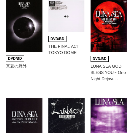
DVD/BD
THE FINAL ACT
TOKYO DOME
DVD/BD
DVD/BD
真夏の野外
LUNA SEA GOD
BLESS YOU～One
Night Dejavu～
2007.12.24
TOKYO DOME