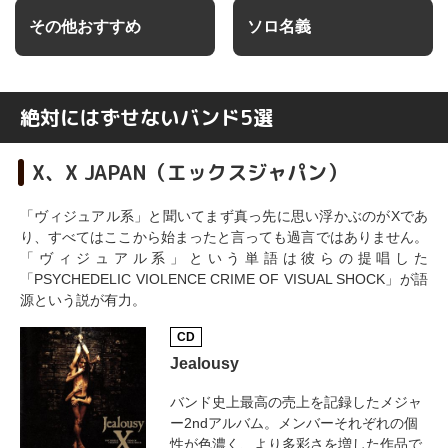
その他おすすめ
ソロ名義
絶対にはずせないバンド5選
X、X JAPAN（エックスジャパン）
「ヴィジュアル系」と聞いてまず真っ先に思い浮かぶのがXであ
り、すべてはここから始まったと言っても過言ではありません。
「ヴィジュアル系」という単語は彼らの提唱した
「PSYCHEDELIC VIOLENCE CRIME OF VISUAL SHOCK」が語
源という説が有力。
CD
Jealousy
バンド史上最高の売上を記録したメジャ
ー2ndアルバム。メンバーそれぞれの個
性が色濃く、より多彩さを増した作品で