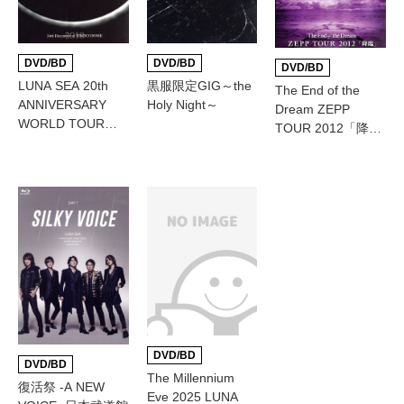
DVD/BD
DVD/BD
DVD/BD
LUNA SEA 20th
黒服限定GIG～the
The End of the
ANNIVERSARY
Holy Night～
Dream ZEPP
WORLD TOUR
TOUR 2012「降
REBOOT-to the
臨」
New Moon-24th
December, 2010 at
TOKYO DOME
DVD/BD
DVD/BD
The Millennium
復活祭 -A NEW
Eve 2025 LUNA