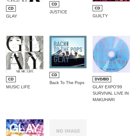
CD
CD
CD
JUSTICE
GUILTY
GLAY
CD
CD
DVD/BD
Back To The Pops
MUSIC LIFE
GLAY EXPO'99
SURVIVAL LIVE IN
MAKUHARI