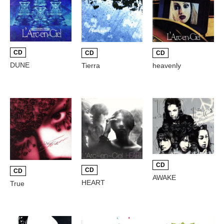
CD
CD
CD
DUNE
Tierra
heavenly
CD
CD
CD
AWAKE
HEART
True