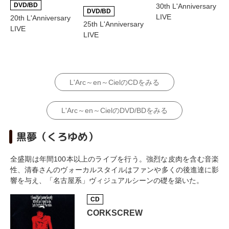
DVD/BD
30th L'Anniversary
DVD/BD
LIVE
20th L'Anniversary
25th L'Anniversary
LIVE
LIVE
L'Arc～en～CielのCDをみる
L'Arc～en～CielのDVD/BDをみる
黒夢（くろゆめ）
全盛期は年間100本以上のライブを行う。強烈な皮肉を含む音楽
性、清春さんのヴォーカルスタイルはファンや多くの後進達に影
響を与え、「名古屋系」ヴィジュアルシーンの礎を築いた。
CD
CORKSCREW