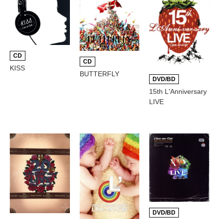
CD
CD
KISS
BUTTERFLY
DVD/BD
15th L'Anniversary
LIVE
DVD/BD