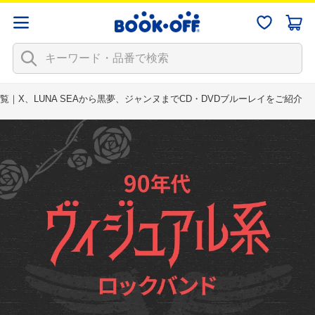
｜X、LUNA SEAから黒夢、ジャンヌまでCD・DVDブルーレイをご紹介