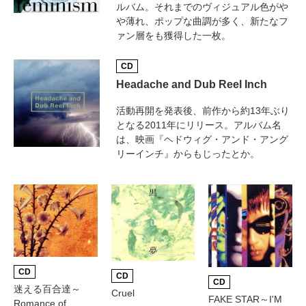
ルバム。それまでのヴィジュアル色がや
や薄れ、ポップな曲調が多く、新たなフ
ァン層をも獲得した一枚。
CD
Headache and Dub Reel Inch
活動再開を発表後、前作から約13年ぶり
となる2011年にリリース。アルバム名
は、映画『ヘドウィグ・アンド・アング
リーインチ』からもじったとか。
CD
CD
CD
迷える百合達～
Cruel
FAKE STAR～I'M
Romance of