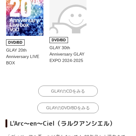
DVD/BD
DVD/BD
GLAY 30th
GLAY 20th
Anniversary GLAY
Anniversary LIVE
EXPO 2024-2025
BOX
GLAYのCDをみる
GLAYのDVD/BDをみる
L'Arc～en～Ciel（ラルクアンシエル）