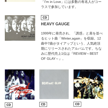
「I'm in Love」には多数の有名人がコー
ラスで参加しています。
CD
HEAVY GAUGE
1999年に発売され、「誘惑」と肩を並べ
るヒット曲「Winter,again」を収録。12
曲中7曲がタイアップという、人気絶頂
期にリリースされたアルバムです。ちな
みに歴代売上1位は『REVIEW～BEST
OF GLAY～』。
CD
CD
CD