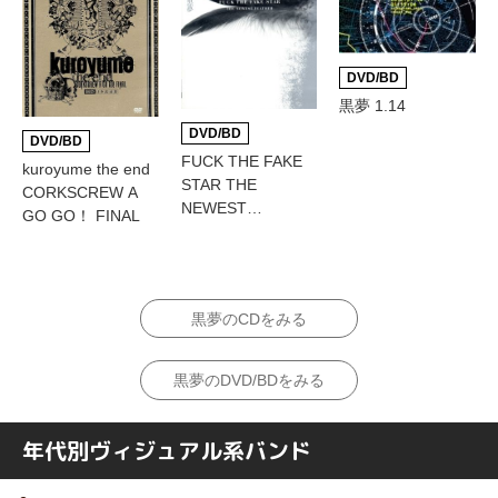
DVD/BD
黒夢 1.14
DVD/BD
DVD/BD
FUCK THE FAKE
kuroyume the end
STAR THE
CORKSCREW A
NEWEST
GO GO！ FINAL
FEATHER
黒夢のCDをみる
黒夢のDVD/BDをみる
年代別ヴィジュアル系バンド