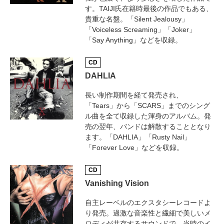
す。TAIJI氏在籍時最後の作品でもある、
貴重な名盤。「Silent Jealousy」
「Voiceless Screaming」「Joker」
「Say Anything」などを収録。
CD
DAHLIA
長い制作期間を経て発売され、
「Tears」から「SCARS」までのシング
ル曲を全て収録した渾身のアルバム。発
売の翌年、バンドは解散することとなり
ます。「DAHLIA」「Rusty Nail」
「Forever Love」などを収録。
CD
Vanishing Vision
自主レーベルのエクスタシーレコードよ
り発売。過激な音楽性と繊細で美しいメ
ロディが共存するサウンドで、当時のイ