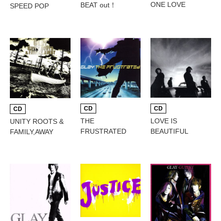
ONE LOVE
BEAT out！
SPEED POP
CD
CD
CD
LOVE IS
THE
UNITY ROOTS &
BEAUTIFUL
FRUSTRATED
FAMILY,AWAY