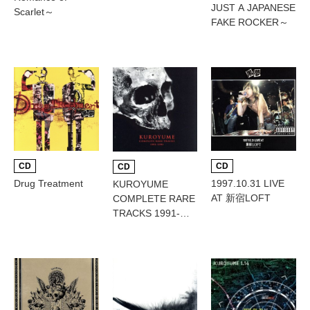
JUST A JAPANESE
Scarlet～
FAKE ROCKER～
CD
CD
CD
Drug Treatment
1997.10.31 LIVE
KUROYUME
AT 新宿LOFT
COMPLETE RARE
TRACKS 1991-
1993 ～インディー
ズ全曲集～