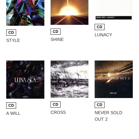
CD
CD
CD
LUNACY
SHINE
STYLE
CD
CD
CD
CROSS
NEVER SOLD
A WILL
OUT 2