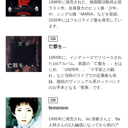
1998年に発売された、無期限活動停止前
ラスト作。自身最大のヒット曲「少年」
や、シングル曲「MARIA」などを収録。
2026年にはフルリテイク盤を発売してい
ます。
CD
亡骸を…
1993年に、インディーズでリリースされ
た1stアルバム。表題の「亡骸を…」をは
じめ、「UNDER…」「十字架との戯
れ」など当時のライブでの定番曲も収
録。後続のヴィジュアル系ロックバンド
のお手本となる「聖典」です。
CD
feminism
1995年に発売され、Vo.清春さんと、Ba.
人時さんの2人編成になってから初のア