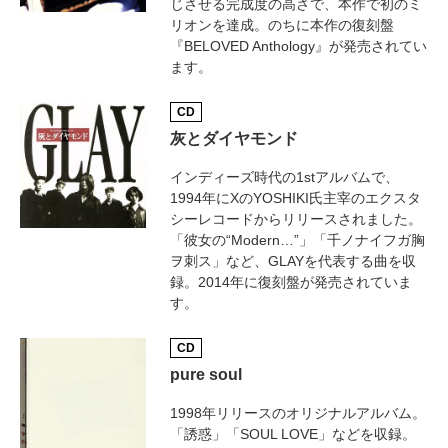
じさせる完成度の高さで、本作で初のミ
リオンを達成。のちに本作の復刻盤
『BELOVED Anthology』が発売されてい
ます。
CD
灰とダイヤモンド
インディーズ時代の1stアルバムで、
1994年にXのYOSHIKI氏主宰のエクスタ
シーレコードからリリースされました。
「彼女の“Modern…”」「千ノナイフガ胸
ヲ刺ス」など、GLAYを代表する曲を収
録。2014年に復刻盤が発売されていま
す。
CD
pure soul
1998年リリースのオリジナルアルバム。
「誘惑」「SOUL LOVE」などを収録。