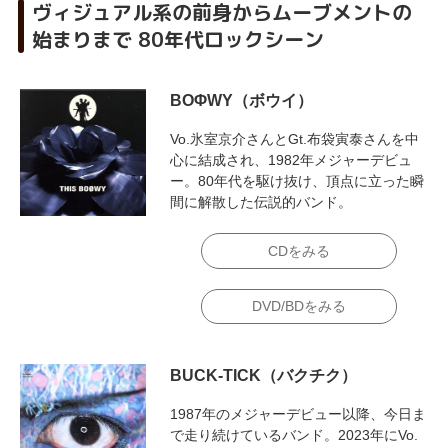
ヴィジュアル系の前身からムーブメントの
始まりまで 80年代ロックシーン
BOΦWY（ボウイ）
Vo.氷室京介さんとGt.布袋寅泰さんを中
心に結成され、1982年メジャーデビュ
ー。80年代を駆け抜け、頂点に立った瞬
間に解散した伝説的バンド。
CDをみる
DVD/BDをみる
BUCK-TICK（バクチク）
1987年のメジャーデビュー以降、今日ま
で走り続けているバンド。2023年にVo.