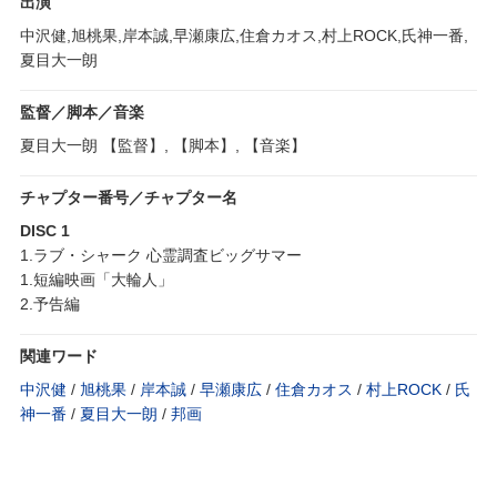
出演
中沢健,旭桃果,岸本誠,早瀬康広,住倉カオス,村上ROCK,氏神一番,
夏目大一朗
監督／脚本／音楽
夏目大一朗 【監督】, 【脚本】, 【音楽】
チャプター番号／チャプター名
DISC 1
1.ラブ・シャーク 心霊調査ビッグサマー
1.短編映画「大輪人」
2.予告編
関連ワード
中沢健
/
旭桃果
/
岸本誠
/
早瀬康広
/
住倉カオス
/
村上ROCK
/
氏
神一番
/
夏目大一朗
/
邦画