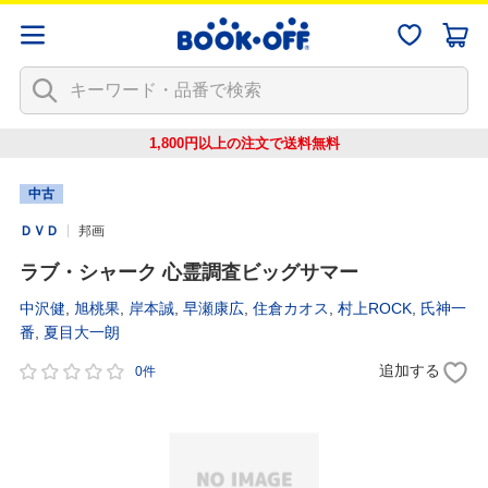
1,800円以上の注文で
送料無料
中古
ＤＶＤ
邦画
ラブ・シャーク 心霊調査ビッグサマー
中沢健
,
旭桃果
,
岸本誠
,
早瀬康広
,
住倉カオス
,
村上ROCK
,
氏神一
番
,
夏目大一朗
追加する
0件