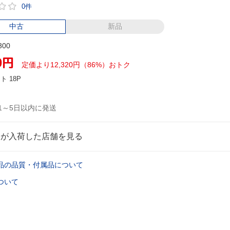
0件
中古
新品
300
0
円
定価より12,320円（86%）おトク
ント
18P
1～5日以内に発送
品が入荷した店舗を見る
品の品質・付属品について
ついて