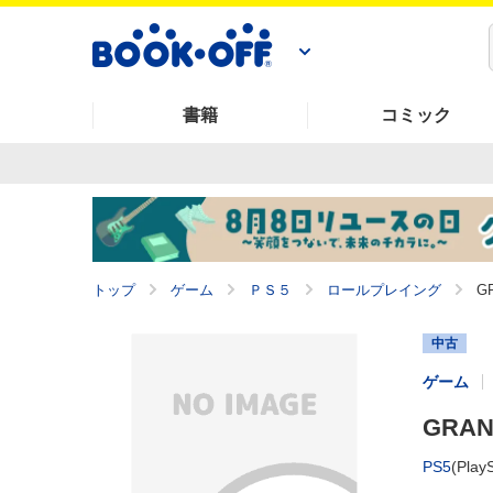
書籍
コミック
トップ
ゲーム
ＰＳ５
ロールプレイング
GR
中古
ゲーム
GRANB
PS5
(PlayS