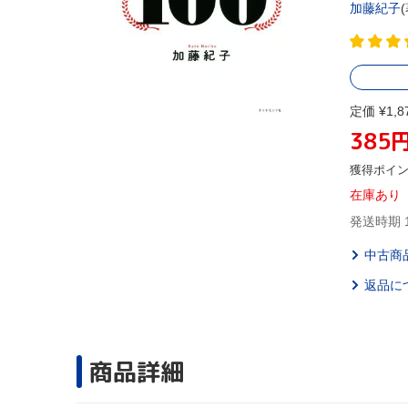
加藤紀子
定価 ¥1,8
385
獲得ポイ
在庫あり
発送時期 
中古商
返品に
商品詳細