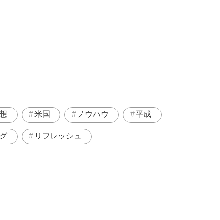
想
米国
ノウハウ
平成
グ
リフレッシュ