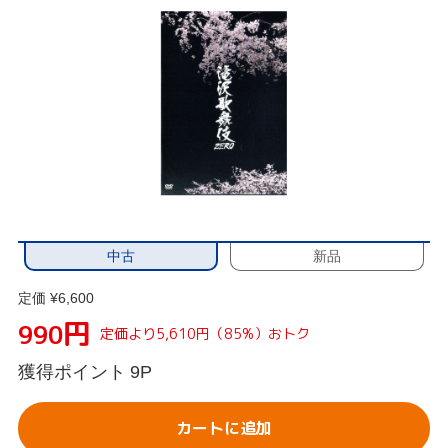
中古
新品
定価 ¥6,600
円
990
定価より5,610円（85%）おトク
獲得ポイント
9P
カートに追加